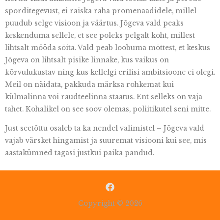
sporditegevust
, ei raiska raha
promenaadidele
, millel
puudub selge visioon ja
väärtus. Jõgeva vald peaks
keskenduma sellele
, et see poleks pelgalt koht, millest
lihtsalt mööda sõita. Vald peab loobuma mõttest, et keskus
Jõgeva on lihtsalt pisike linnake, kus vaikus on
kõrvulukustav ning kus kellelgi erilisi ambitsioone ei olegi.
Meil on näidata, pakkuda märksa rohkemat kui
külmalinna või raudteelinna staatus. Ent selleks on vaja
tahet. Kohalikel on see soov olemas, poliitikutel seni mitte.
Just seetõttu osaleb ta ka nendel valimistel – Jõgeva vald
vajab värsket hingamist ja suuremat visiooni kui see, mis
aastakümned tagasi justkui paika pandud.
Copyright © 2026