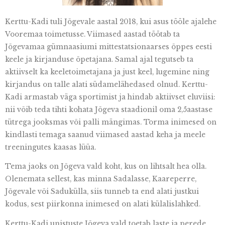
Kerttu-Kadi tuli Jõgevale aastal 2018, kui asus tööle ajalehe
Vooremaa toimetusse. Viimased aastad töötab ta
Jõgevamaa gümnaasiumi mittestatsionaarses õppes eesti
keele ja kirjanduse õpetajana. Samal ajal
tegutseb ta
aktiivselt ka keeletoimetajana ja just keel, lugemine ning
kirjandus on talle alati südamelähedased olnud. Kerttu-
Kadi armastab väga sportimist ja hindab aktiivset eluviisi:
nii võib teda tihti kohata Jõgeva staadionil oma 2,
5aastase
tütrega jooksmas või palli mängimas. Torma inimesed on
kindlasti temaga saanud viimased aastad keha ja meele
treeningutes kaasas lüüa.
Tema jaoks on Jõgeva vald koht, kus on lihtsalt hea olla.
Olenemata sellest, kas minna Sadalasse, Kaareperre,
Jõgevale või Sadukülla, siis tunneb ta end alati justkui
kodus, sest piirkonna inimesed on alati külalislahked.
Kerttu-Kadi unistuste Jõgeva vald toetab laste ja perede