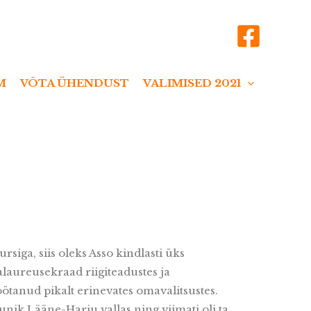
VALIMISED 2021
M
VÕTA ÜHENDUST
siga, siis oleks Asso kindlasti üks
laureusekraad riigiteadustes ja
töötanud pikalt erinevates omavalitsustes.
nik Lääne-Harju vallas ning viimati oli ta