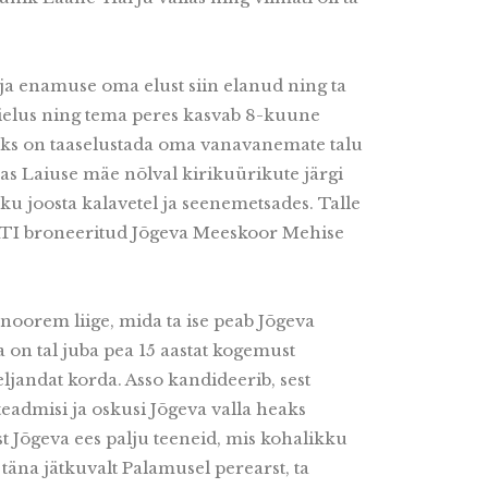
ja enamuse oma elust siin elanud ning ta
bielus ning tema peres kasvab 8-kuune
seks on taaselustada oma vanavanemate talu
as Laiuse mäe nõlval kirikuürikute järgi
ku joosta kalavetel ja seenemetsades. Talle
I broneeritud Jõgeva Meeskoor Mehise
 noorem liige, mida ta ise peab Jõgeva
on tal juba pea 15 aastat kogemust
eljandat korda. Asso kandideerib, sest
eadmisi ja oskusi Jõgeva valla heaks
t Jõgeva ees palju teeneid, mis kohalikku
äna jätkuvalt Palamusel perearst, ta