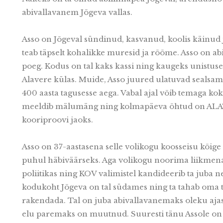
abivallavanem Jõgeva vallas.
Asso on Jõgeval sündinud, kasvanud, koolis käinud 
teab täpselt kohalikke muresid ja rõõme. Asso on a
poeg. Kodus on tal kaks kassi ning kaugeks unistu
Alavere külas. Muide, Asso juured ulatuvad sealsam
400 aasta tagusesse aega. Vabal ajal võib temaga kok
meeldib mälumäng ning kolmapäeva õhtud on ALAT
kooriproovi jaoks.
Asso on 37-aastasena selle volikogu koosseisu kõige
puhul häbiväärseks. Aga volikogu noorima liikmena 
poliitikas ning KOV valimistel kandideerib ta juba n
kodukoht Jõgeva on tal südames ning ta tahab oma t
rakendada. Tal on juba abivallavanemaks oleku ajas
elu paremaks on muutnud. Suuresti tänu Assole on t