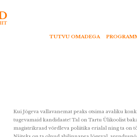
TUTVU OMADEGA
PROGRAM
Kui Jõgeva vallavanemat peaks otsima avaliku konkur
tugevamaid kandidaate! Tal on Tartu Ülikoolist baka
magistrikraad võrdleva poliitika erialal ning ta on 
Näiteks on ta olnud abilinnapea Jõgeval, arendusnõu