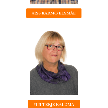
#128 KARMO EESMÄE
#131 TERJE KALDMA