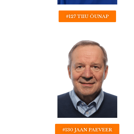
#127 TIIU ÕUNAP
#130 JAAN PAEVEER