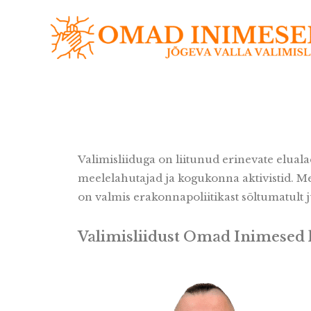
Valimisliiduga on liitunud erinevate eluala
meelelahutajad ja kogukonna aktivistid. Me
on valmis erakonnapoliitikast sõltumatult 
Valimisliidust Omad Inimesed 