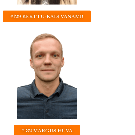
#129 KERTTU-KADI VANAMB
#132 MARGUS HÜVA