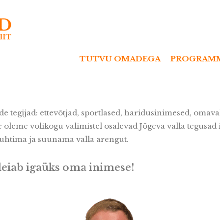
TUTVU OMADEGA
PROGRAM
de tegijad: ettevõtjad, sportlased, haridusinimesed, omav
 oleme volikogu valimistel osalevad Jõgeva valla tegusad 
juhtima ja suunama valla arengut.
leiab igaüks oma inimese!