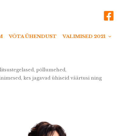
VALIMISED 2021
M
VÕTA ÜHENDUST
alitsustegelased, põllumehed,
inimesed, kes jagavad ühiseid väärtusi ning